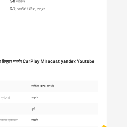
5-8 কার্যদিবস
টি/টি, ওয়েস্টার্ন ইউনিয়ন, পেপ্যাল
এনকোর রিগ্যাল সমর্থন CarPlay Miracast yandex Youtube
সর্বাধিক 32G সমর্থন
 ক্যামেরা:
সমর্থন
:
হ্যাঁ
নোরামা ক্যামেরা:
সমর্থন