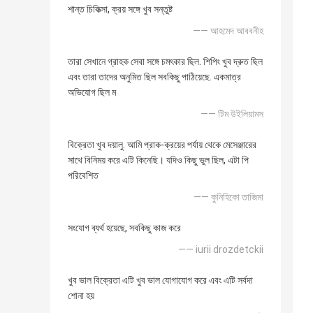
শান্ত চিকিত্সা, ক্রয় সঙ্গে খুব সন্তুষ্ট
—— আহমেদ আববনীহ
তারা সেখানে গ্রাহক সেবা সঙ্গে চমৎকার ছিল. শিপিং খুব দ্রুত ছিল
এবং তারা তাদের অনুমিত ছিল সবকিছু পাঠিয়েছে. একমাত্র
অভিযোগ ছিল ম
—— টিম উইলিয়ামস
বিক্রেতা খুব দয়ালু. আমি প্রাক-ক্রয়ের পর্যায় থেকে মেসেঞ্জারের
সাথে বিনিময় করে এটি কিনেছি। যদিও কিছু ভুল ছিল, এটা পি
পরিবেশিত
—— কুনিহিকো তাজিমা
সংযোগ ব্যর্থ হয়েছে, সবকিছু কাজ করে
—— iurii drozdetckii
খুব ভাল বিক্রেতা এটি খুব ভাল যোগাযোগ করে এবং এটি সর্বদা
শোনা হয়