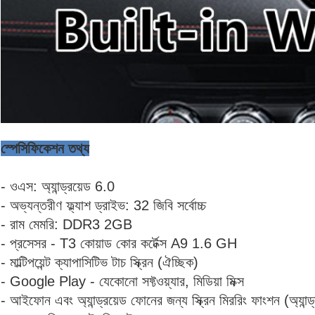
স্পেসিফিকেশন তথ্য
- ওএস: অ্যান্ড্রয়েড 6.0
- অভ্যন্তরীণ ফ্ল্যাশ ড্রাইভ: 32 জিবি সর্বোচ্চ
- রাম মেমরি: DDR3 2GB
- প্রসেসর - T3 কোয়াড কোর কর্টেক্স A9 1.6 GH
- মাল্টিপয়েন্ট ক্যাপাসিটিভ টাচ স্ক্রিন (ঐচ্ছিক)
- Google Play - যেকোনো সফ্টওয়্যার, মিডিয়া মিক্স
- আইফোন এবং অ্যান্ড্রয়েড ফোনের জন্য স্ক্রিন মিররিং ফাংশন (অ্যা