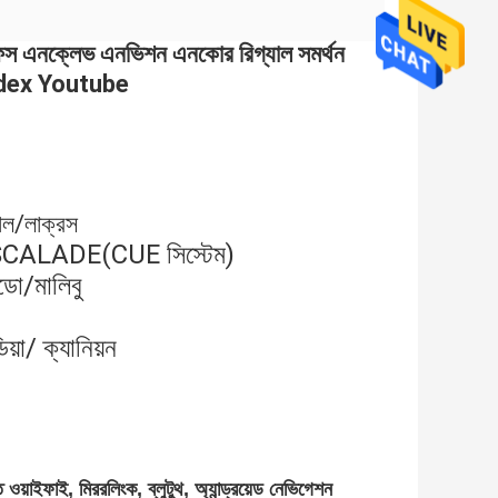
েস এনক্লেভ এনভিশন এনকোর রিগ্যাল সমর্থন
dex Youtube
ল/লাক্রস
CALADE(CUE সিস্টেম)
ো/মালিবু
া/ ক্যানিয়ন
য়াইফাই, মিররলিংক, ব্লুটুথ, অ্যান্ড্রয়েড নেভিগেশন