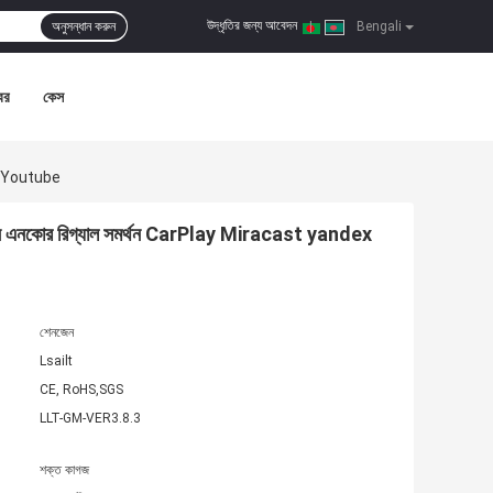
উদ্ধৃতির জন্য আবেদন
অনুসন্ধান করুন
|
Bengali
বর
কেস
ex Youtube
ভিশন এনকোর রিগ্যাল সমর্থন CarPlay Miracast yandex
শেনজেন
Lsailt
CE, RoHS,SGS
LLT-GM-VER3.8.3
শক্ত কাগজ