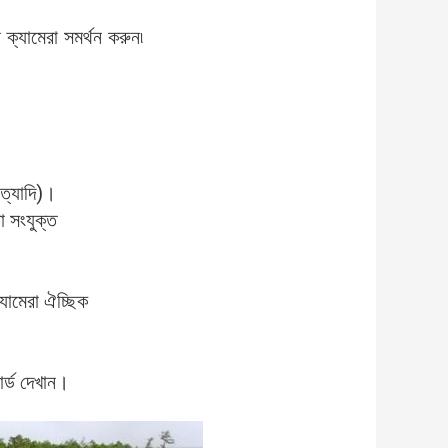
ক্যামেরা সমর্থন করুন৷
ইত্যাদি)।
া সংযুক্ত
্যামেরা ঐচ্ছিক
োর্ড দেখান।