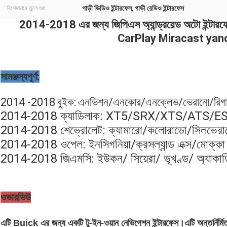
গাড়ী ভিডিও ইন্টারফেস
গাড়ী রেডিও ইন্টারফেস
বিশেষভাবে তুলে ধরা:
,
2014-2018 এর জন্য জিপিএস অ্যান্ড্রয়েড অটো ইন্টারফ
CarPlay Miracast yan
সামঞ্জস্যপূর্ণ:
2014 -2018
বুইক:
এনভিশন/এনকোর/এনক্লেভ/ভেরানো/রিগা
2014-2018 ক্যাডিলাক: XT5/SRX/XTS/ATS/ES
2014-
2018 শেভ্রোলেট: ক্যামারো/কলোরাডো/সিলভেরাড
2014-2018 ওপেল: ইনসিগনিয়া/ক্রসল্যান্ড এক্স/মোক্কা
2014-2018 জিএমসি: ইউকন/ সিয়েরা/ ভূখণ্ড/ অ্যাকাডিয়
ওভারভিউ
এটি Buick এর জন্য একটি টু-ইন-ওয়ান নেভিগেশন ইন্টারফেস।এটি অন্তর্নির্মিত ও