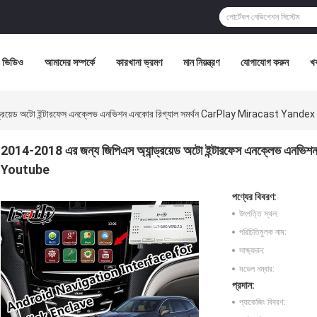
ভিডিও
আমাদের সম্পর্কে
কারখানা ভ্রমণ
মান নিয়ন্ত্রণ
যোগাযোগ করুন
খ
্ড্রয়েড অটো ইন্টারফেস এনক্লেভ এনভিশন এনকোর রিগ্যাল সমর্থন CarPlay Miracast Yand
2014-2018 এর জন্য জিপিএস অ্যান্ড্রয়েড অটো ইন্টারফেস এনক্লেভ এন
Youtube
পণ্যের বিবরণ:
উৎপত্তি স্থল:
পরিচিতিমুলক নাম:
সাক্ষ্যদান:
মডেল নম্বার:
প্রদান:
প্যাকেজিং বিবরণ: