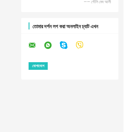
—— গৌলি মেদ আলী
তোমার দর্শন লগ করা অনলাইন চ্যাট এখন