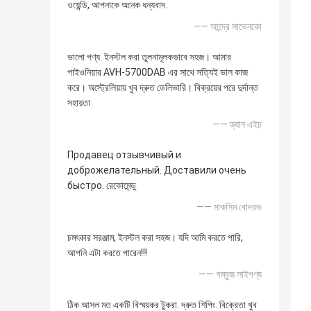
ওয়েন্ডি, আপনাকে অনেক ধন্যবাদ.
—— আন্দ্রে সাভেনকো
ভালো পণ্য. ইনস্টল করা তুলনামূলকভাবে সহজ। আমার
পাইওনিয়ার AVH-5700DAB এর সাথে সত্যিই ভাল কাজ
করে। অস্ট্রেলিয়ায় খুব দ্রুত ডেলিভারি। বিক্রয়ের পরে দুর্দান্ত
সহায়তা
—— ড্যান এইচ
Продавец отзывчивый и
доброжелательный. Доставили очень
быстро. রেকোমেন্ডু
—— মাকসিম বোদরভ
চমৎকার সরঞ্জাম, ইনস্টল করা সহজ। যদি আমি করতে পারি,
আপনি এটা করতে পারেন!!!
—— গম্বুজ লাইপণ্য
ঠিক আসল মত একটি বিস্ময়কর টুকরা. দ্রুত শিপিং. বিক্রেতা খুব