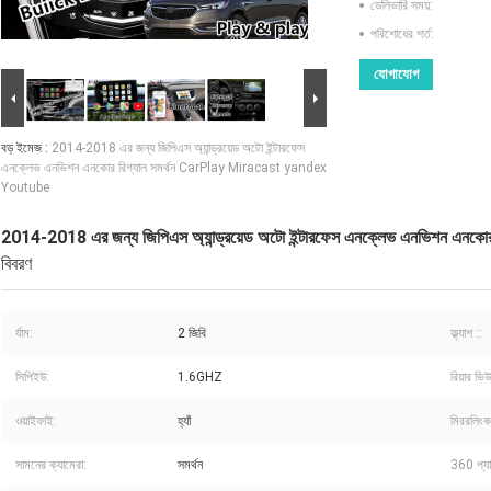
ডেলিভারি সময়:
পরিশোধের শর্ত:
যোগাযোগ
বড় ইমেজ :
2014-2018 এর জন্য জিপিএস অ্যান্ড্রয়েড অটো ইন্টারফেস
এনক্লেভ এনভিশন এনকোর রিগ্যাল সমর্থন CarPlay Miracast yandex
Youtube
2014-2018 এর জন্য জিপিএস অ্যান্ড্রয়েড অটো ইন্টারফেস এনক্লেভ এনভিশন 
বিবরণ
র্যাম:
2 জিবি
ফ্ল্যাশ ::
সিপিইউ:
1.6GHZ
রিয়ার ভিউ
ওয়াইফাই:
হ্যাঁ
মিররলিংক
সামনের ক্যামেরা:
সমর্থন
360 প্যা