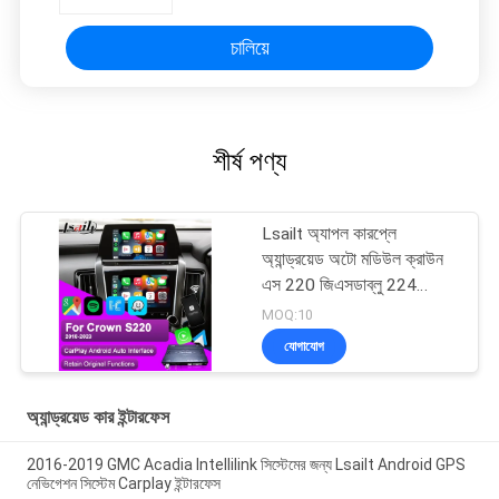
চালিয়ে
শীর্ষ পণ্য
Lsailt অ্যাপল কারপ্লে
অ্যান্ড্রয়েড অটো মডিউল ক্রাউন
এস 220 জিএসডাব্লু 224
2018-2022 ইন্টিগ্রেশন
MOQ:10
মোবাইল ফোন মিররিং, বিপরীত
যোগাযোগ
ক্যামেরা
অ্যান্ড্রয়েড কার ইন্টারফেস
2016-2019 GMC Acadia Intellilink সিস্টেমের জন্য Lsailt Android GPS
নেভিগেশন সিস্টেম Carplay ইন্টারফেস