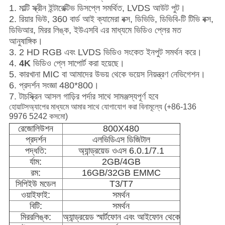
1. মাল্টি স্ক্রীন ইন্টারেক্টিভ ডিসপ্লে সমর্থিত, LVDS আউট পুট।
2. রিয়ার ভিউ, 360 বার্ড আই ক্যামেরা বক্স, ডিভিডি, ডিভিবি-টি টিভি বক্স,
ডিভিআর, মিরর লিঙ্ক, ইউএসবি এর মাধ্যমে ভিডিও প্লের মত
আনুষাঙ্গিক।
3. 2 HD RGB এবং LVDS ভিডিও সংকেত ইনপুট সমর্থন করে।
4.
4K
ভিডিও প্লে সাপোর্ট করা হয়েছে।
5. কারখানা MIC বা আমাদের উভয় থেকে ভয়েস নিয়ন্ত্রণ নেভিগেশন।
6. প্রদর্শন সংজ্ঞা 480*800।
7. টাচস্ক্রিন আসল গাড়ির পর্দার সাথে সামঞ্জস্যপূর্ণ হবে
হোয়াটসঅ্যাপের মাধ্যমে আমার সাথে যোগাযোগ করা বিনামূল্যে (+86-136
9976 5242 কসমো)
রেজোলিউশন
800X480
প্রদর্শন
এলভিডিএস ডিজিটাল
পদ্ধতি:
অ্যান্ড্রয়েড ওএস 6.0.1/7.1
র্যাম:
2GB/4GB
রম:
16GB/32GB EMMC
সিপিইউ মডেল
T3/T7
ওয়াইফাই:
সমর্থন
বিটি:
সমর্থন
মিররলিঙ্ক:
অ্যান্ড্রয়েড স্মার্টফোন এবং আইফোন থেকে