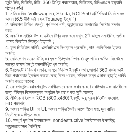
ফ্রন্ট ভিউ, ডিভিডি, টিভি, 360 ডিগ্রি প্যানোরামা, ডিভিআর, টিপিএমএস ইত্যাদি।
পণ্যের বর্ণনা
1. মানিয়ে নিন:
Volkswagen, Skoda, RCD550 মাল্টিমিডিয়া সিস্টেম সহ
আসন (6.5 ইঞ্চি স্ক্রীন সহ Touareg
ইত্যাদি)
2. বহিরাগত ভিডিও ইনপুট, পূর্ণ স্পর্শ পর্দা, অ্যান্ড্রয়েড অপারেটিং সিস্টেম সমর্থন
করে;
3. একাধিক সুইচিং উপায়: স্ক্রীনে টিপুন এবং ধরে রাখুন, 2টি আঙ্গুল স্লাইডিং, তৃতীয়
পক্ষের ডিভাইস নিয়ন্ত্রণ ইত্যাদি；
4. ফুল-ডিজিটাল সার্কিট, এলভিডিএস সিগন্যাল প্রসেসিং, হাই-ডেফিনিশন ইমেজ
অর্জন;
5. নেভিগেশন ভয়েস ঐচ্ছিক (মূল গাড়ি/পৃথক স্পিকার) মূল গাড়ির অডিও সিস্টেমে
সমস্ত ভয়েস ইনপুট করুন!নিখুঁত শব্দ অর্জন;
6. ট্রাজেক্টোরি রিভার্স সমর্থন, সামনে ভিডিও ইনপুট সমর্থন.আপনি 360 বার্ডস আই
ভিউ প্যানোরাম ইনস্টল করতে বেছে নিতে পারেন, সত্যিই অন্ধ এলাকা ছাড়াই পার্কিং
অর্জন করতে পারেন;
7. ফোরগ্রাউন্ড-ব্যাকগ্রাউন্ড স্বাধীনভাবে কাজ করার কারণে ড্রাইভার এবং যাত্রীদের
জন্য বিভিন্ন বিনোদনমূলক অনুষ্ঠান উপভোগ করা সুবিধাজনক;
8. ঐচ্ছিক বহিরাগত RGB (800 x480) ইনপুট, অ্যান্ড্রুস সিস্টেম সংযোগ,
HD প্রদর্শন;
9. আসল গাড়ির UI এর UI, আসল গাড়ির শৈলীর সাথে মিলে যায়, মূল গাড়ির
সিস্টেমকে একীভূত করে;
10. সম্পূর্ণ পুল ইন ইনস্টলেশন, nondestructive ইনস্টলেশন উপলব্ধি;
অ্যান্ড্রয়েডের বৈশিষ্ট্য: