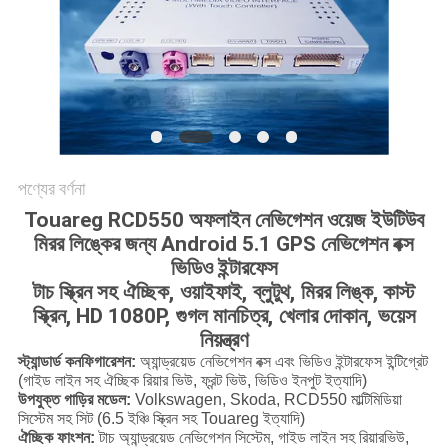
PRIVACY
POLICY
পণ্যের বর্ণনা
Touareg RCD550 অফলাইন নেভিগেশন ওয়েজ ইউটিউব
মিরর লিঙ্কের জন্য Android 5.1 GPS নেভিগেশন বক্স
ভিডিও ইন্টারফেস
টাচ স্ক্রিন সহ ঐচ্ছিক,
ওয়াইফাই,
ব্লুটুথ,
মিরর লিঙ্ক, কাস্ট
স্ক্রিন, HD 1080P,
গুগল মানচিত্র,
খেলার দোকান,
ভয়েস
নিয়ন্ত্রণ
স্ট্যান্ডার্ড কনফিগারেশন:
অ্যান্ড্রয়েড নেভিগেশন বক্স এবং ভিডিও ইন্টারফেস ইন্টিগ্রেট
(গাইড লাইন সহ ঐচ্ছিক রিয়ার ভিউ, ফ্রন্ট ভিউ, ভিডিও ইনপুট ইত্যাদি)
উপযুক্ত গাড়ির মডেল:
Volkswagen, Skoda, RCD550 মাল্টিমিডিয়া
সিস্টেম সহ সিট (6.5 ইঞ্চি স্ক্রিন সহ Touareg ইত্যাদি)
ঐচ্ছিক ফাংশন:
টাচ অ্যান্ড্রয়েড নেভিগেশন সিস্টেম, গাইড লাইন সহ রিয়ারভিউ,