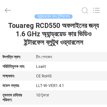
Shenzhen
Xinsongxia
Automobile
Electron
Co.,Ltd.
অ্যান্ড্রয়েড কার ইন্টারফেস
All
Rights
Reserved.
Touareg RCD550 অফলাইনের জন্য
বাড়ি
1.6 GHz অ্যান্ড্রয়েড কার ভিডিও
পণ্য
ইন্টারফেস ব্লুটুথ ওয়্যারলেস
ভিডিও
উৎপত্তি স্থল:
চীন শেনজেন
পরিচিতিমুলক নাম:
Lsailt
আমাদের
সাক্ষ্যদান:
CE RoHS
সম্পর্কে
মডেল নম্বার:
LLT-W-VER1.4.1
কারখানা
ন্যূনতম চাহিদার
10 টুকরো
পরিমাণ:
ভ্রমণ