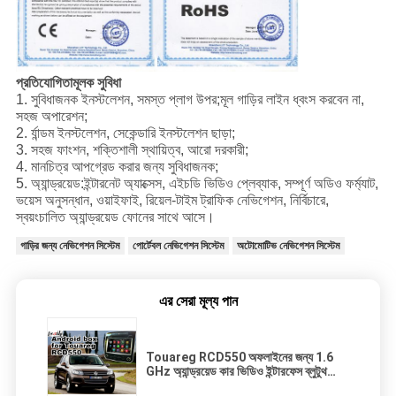
প্রতিযোগিতামূলক সুবিধা
1. সুবিধাজনক ইনস্টলেশন, সমস্ত প্লাগ উপর;মূল গাড়ির লাইন ধ্বংস করবেন না,
সহজ অপারেশন;
2. র্যান্ডম ইনস্টলেশন, সেকেন্ডারি ইনস্টলেশন ছাড়া;
3. সহজ ফাংশন, শক্তিশালী স্থায়িত্ব, আরো দরকারী;
4. মানচিত্র আপগ্রেড করার জন্য সুবিধাজনক;
5. অ্যান্ড্রয়েড:ইন্টারনেট অ্যাক্সেস, এইচডি ভিডিও প্লেব্যাক, সম্পূর্ণ অডিও ফর্ম্যাট,
ভয়েস অনুসন্ধান, ওয়াইফাই, রিয়েল-টাইম ট্রাফিক নেভিগেশন, নির্বিচারে,
স্বয়ংচালিত অ্যান্ড্রয়েড ফোনের সাথে আসে।
গাড়ির জন্য নেভিগেশন সিস্টেম
পোর্টেবল নেভিগেশন সিস্টেম
অটোমোটিভ নেভিগেশন সিস্টেম
এর সেরা মূল্য পান
Touareg RCD550 অফলাইনের জন্য 1.6
GHz অ্যান্ড্রয়েড কার ভিডিও ইন্টারফেস ব্লুটুথ
ওয়্যারলেস