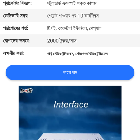
প্যাকেজিং বিবরণ:
স্ট্যান্ডার্ড এক্সপোর্ট শক্ত কাগজ
মান
ডেলিভারি সময়:
পেমেন্ট পাওয়ার পর 10 কার্যদিবস
নিয়ন্ত্রণ
পরিশোধের শর্ত:
টি/টি, ওয়েস্টার্ন ইউনিয়ন, পেপ্যাল
যোগানের ক্ষমতা:
2000 টুকরা/মাস
যোগাযোগ
লক্ষণীয় করা:
,
গাড়ি স্টেরিও ইন্টারফেস
নেভিগেশন ভিডিও ইন্টারফেস
করুন
ভালো দাম
খবর
কেস
সাইট
ম্যাপ