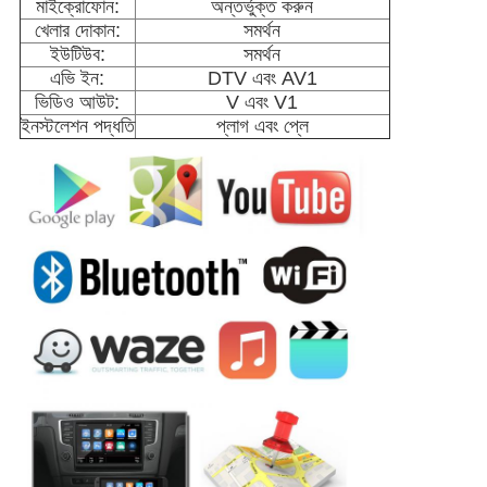
মাইক্রোফোন:
অন্তর্ভুক্ত করুন
খেলার দোকান:
সমর্থন
ইউটিউব:
সমর্থন
এভি ইন:
DTV এবং AV1
ভিডিও আউট:
V এবং V1
ইনস্টলেশন পদ্ধতি
প্লাগ এবং প্লে