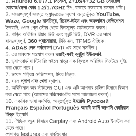
1.
Android 6.0 /7.1 সিস্টেম, 2+16/4+32 GB স্টোরেজ
কোয়াড/হেক্সা কোর 1.2/1.7GHz
চিপ, বাজারে দ্রুততম চলমান গতি।
2. সামঞ্জস্যপূর্ণ সমস্ত অ্যান্ড্রয়েড অ্যাপ অন্তর্ভুক্ত
YouTube,
Waze, Google মানচিত্র, রিয়েল-টাইম এবং অফলাইন নেভিগেশন
ইত্যাদি, গুগল প্লে স্টোর থেকে বিনামূল্যে ডাউনলোড করুন।
3. গাড়ির অরিজিন রিয়ার ভিউ এবং ফ্রন্ট ভিউ, DVR এর সাথে
সামঞ্জস্যপূর্ণ,
360 প্যানোরামা
, টিভি বক্স, TPMS ঐচ্ছিক।
4.
ADAS লেন পর্যবেক্ষণ
DVR এর সাথে সমর্থিত।
5. এর মাধ্যমে সংযোগ করুন
ওয়াই-ফাই ব্লুটুথ ইউএসবি
.
6. ড্যাশবোর্ড বা স্টিয়ারিং হুইলে মাত্র এক ক্লিকে অরিজিন সিস্টেমে সুইচ
করা যেতে পারে।
7. ভয়েস সক্রিয় নেভিগেশন, মিরর লিঙ্ক.
8. সরল
প্লাগ এবং খেলা
স্থাপন.
9. অরিজিনাল কার স্টাইলের GUI এবং এটি আপনার চাহিদা হিসাবে বিকাশ
করা যেতে পারে (আমাদের পরিষেবাগুলির সাথে আলোচনা করুন)।
10. একাধিক ভাষা সমর্থিত, অন্তর্ভুক্ত
ইংরেজি Pусский
Français Español Português আরবি ফার্সি জাপানি কোরিয়ান
হিব্রু
ইত্যাদি
11. ঐচ্ছিক পছন্দ হিসাবে Carplay এবং Android Auto ইনস্টল করা
যেতে পারে।
পেশাগত festures এবং হার্ডওয়্যার